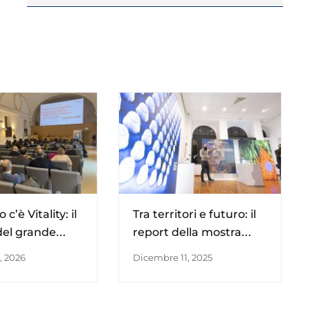
 c’è Vitality: il
Tra territori e futuro: il
del grande
report della mostra
ema
Materiality
, 2026
Dicembre 11, 2025
vazione nel
alia