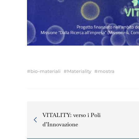
#
bio-materiali
#
Materiality
#
mostra
VITALITY: verso i Poli
d’Innovazione