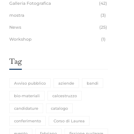
Galleria Fotografica
(42)
mostra
(3)
News
(25)
Workshop
(1)
Tag
Avviso pubblico
aziende
bandi
bio-materiali
calcestruzzo
candidature
catalogo
conferimento
Corso di Laurea
evento
fabriano
fissione nucleare