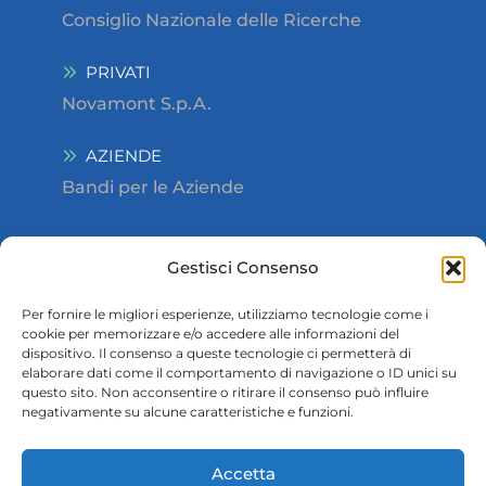
Consiglio Nazionale delle Ricerche
PRIVATI
Novamont S.p.A.
AZIENDE
Bandi per le Aziende
Informazioni Generali
Gestisci Consenso
Area Download
Per fornire le migliori esperienze, utilizziamo tecnologie come i
cookie per memorizzare e/o accedere alle informazioni del
Contatti
dispositivo. Il consenso a queste tecnologie ci permetterà di
elaborare dati come il comportamento di navigazione o ID unici su
questo sito. Non acconsentire o ritirare il consenso può influire
negativamente su alcune caratteristiche e funzioni.
Accetta