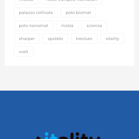
palazzo collicola
polo biomat
polo nanomat
rivista
scienza
sharper
spoleto
trevisan
vitality
watt