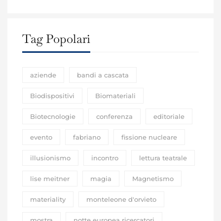
Tag Popolari
aziende
bandi a cascata
Biodispositivi
Biomateriali
Biotecnologie
conferenza
editoriale
evento
fabriano
fissione nucleare
illusionismo
incontro
lettura teatrale
lise meitner
magia
Magnetismo
materiality
monteleone d'orvieto
mostra
notte europea ricercatori