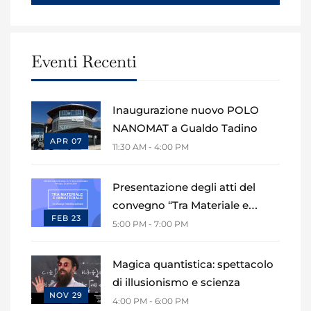
Eventi Recenti
Inaugurazione nuovo POLO
NANOMAT a Gualdo Tadino
APR 07
11:30 AM - 4:00 PM
Presentazione degli atti del
convegno “Tra Materiale e
FEB 23
Immateriale: un dialogo
5:00 PM - 7:00 PM
interdisciplinare”
Magica quantistica: spettacolo
di illusionismo e scienza
NOV 29
4:00 PM - 6:00 PM